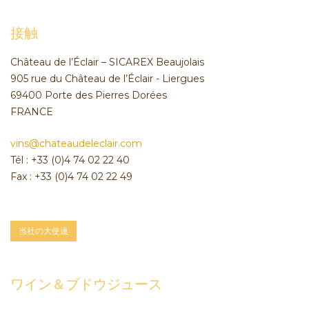
接触
Château de l’Éclair – SICAREX Beaujolais
905 rue du Château de l’Éclair - Liergues
69400 Porte des Pierres Dorées
FRANCE
vins@chateaudeleclair.com
Tél : +33 (0)4 74 02 22 40
Fax : +33 (0)4 74 02 22 49
当社の大使達
ワイン＆ブドウジュース