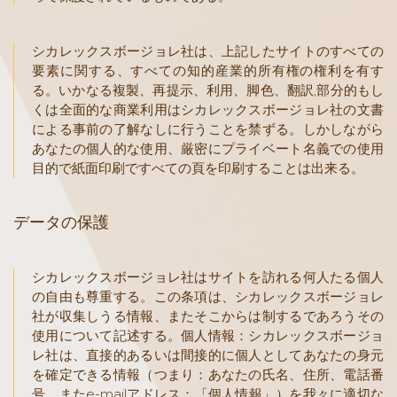
シカレックスボージョレ社は、上記したサイトのすべての
要素に関する、すべての知的産業的所有権の権利を有す
る。いかなる複製、再提示、利用、脚色、翻訳,部分的もし
くは全面的な商業利用はシカレックスボージョレ社の文書
による事前の了解なしに行うことを禁ずる。しかしながら
あなたの個人的な使用、厳密にプライベート名義での使用
目的で紙面印刷ですべての頁を印刷することは出来る。
データの保護
シカレックスボージョレ社はサイトを訪れる何人たる個人
の自由も尊重する。この条項は、シカレックスボージョレ
社が収集しうる情報、またそこからは制するであろうその
使用について記述する。個人情報：シカレックスボージョ
レ社は、直接的あるいは間接的に個人としてあなたの身元
を確定できる情報（つまり：あなたの氏名、住所、電話番
号、またe-mailアドレス；「個人情報」）を我々に適切な