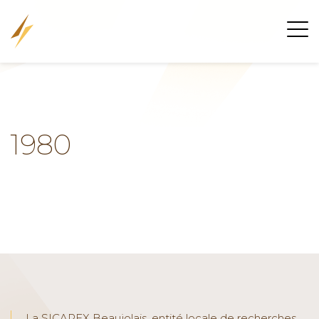
1980
La SICAREX Beaujolais, entité locale de recherches