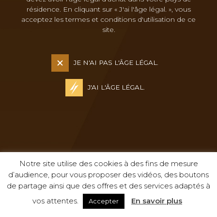
résidence. En cliquant sur « J'ai l'âge légal. », vous
acceptez les termes et conditions d'utilisation de ce
site.
JE N'AI PAS L'ÂGE LÉGAL.
J'AI L'ÂGE LÉGAL.
Notre site utilise des cookies à des fins de mesure
d’audience, pour vous proposer des vidéos, des boutons
de partage ainsi que des offres et des services adaptés à
L'abus d'alcool est dangereux pour la santé. À consommer avec
modération.
vos attentes.
En savoir plus
Accepter