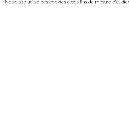
Notre site utilise des cookies à des fins de mesure d’audi
接触
Château de l’Éclair – SICAREX Beaujolais
905 rue du Château de l’Éclair - Liergues