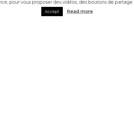
ence, pour vous proposer des vidéos, des boutons de partage a
Read more
Accept
ワイン＆ブドウジュース
ボージョレ・ヴィラージュ・ヌ
赤のボージョレ・ヴィラ
ーヴォー
「アンクリネゾン」