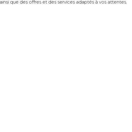
insi que des offres et des services adaptés à vos attentes.
サイトマップ
ージュ
Château de l’éclair
ドメーヌには責任が