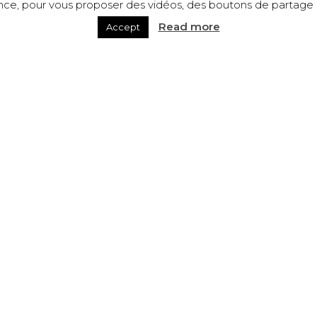
ence, pour vous proposer des vidéos, des boutons de partage a
Read more
Accept
ワイン＆ブドウジュース
ボージョレ・ヴィラージュ・ヌ
赤のボージョレ・ヴィラ
ーヴォー
「アンクリネゾン」