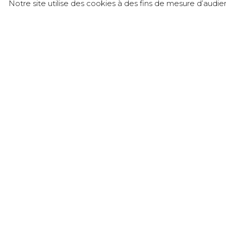
Notre site utilise des cookies à des fins de mesure d’audi
接触
Château de l’Éclair – SICAREX Beaujolais
905 rue du Château de l’Éclair - Liergues