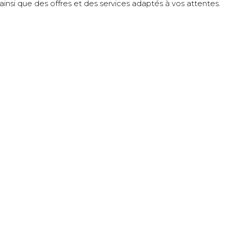
insi que des offres et des services adaptés à vos attentes.
サイトマップ
ージュ
Château de l’éclair
ドメーヌには責任が