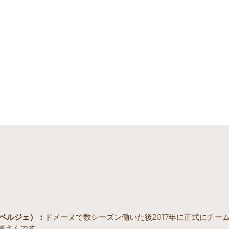
ル・ベルジェ）：
ドメーヌで数シーズン働いた後2017年に正式にチ
屋さんです。