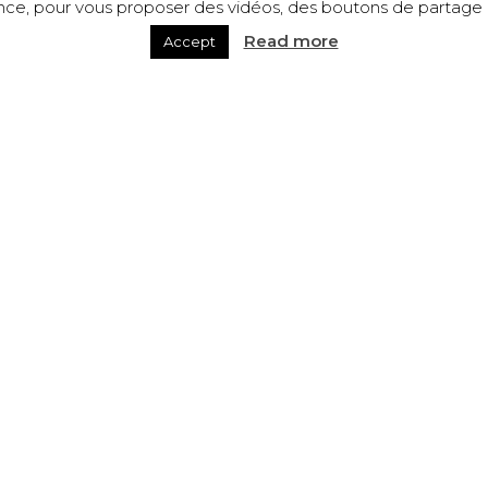
ence, pour vous proposer des vidéos, des boutons de partage a
Read more
Accept
ワイン＆ブドウジュース
ボージョレ・ヴィラージュ・ヌ
赤のボージョレ・ヴィラ
ーヴォー
「アンクリネゾン」