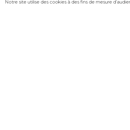
Notre site utilise des cookies à des fins de mesure d’audi
接触
Château de l’Éclair – SICAREX Beaujolais
905 rue du Château de l’Éclair - Liergues