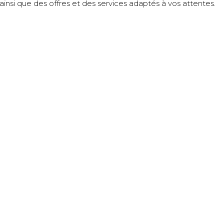
insi que des offres et des services adaptés à vos attentes.
サイトマップ
ージュ
Château de l’éclair
ドメーヌには責任が