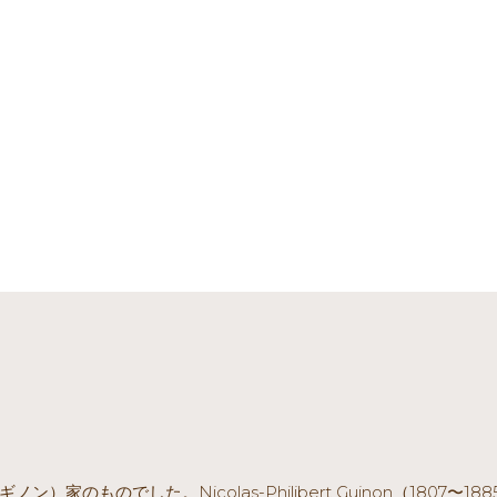
ギノン）家のものでした。Nicolas-Philibert Guinon（180