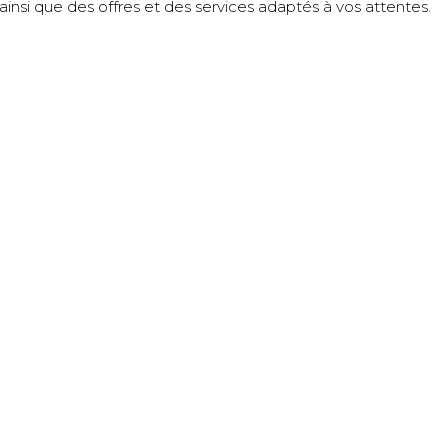
insi que des offres et des services adaptés à vos attentes.
PLAN DU SITE
Château de l’Éclair
Un domaine responsable