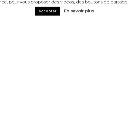
ence, pour vous proposer des vidéos, des boutons de partage a
En savoir plus
Accepter
VINS & JUS DE RAISIN
Beaujolais-Villages Nouveau
Chénas « Le Bucher »
Beaujolais Rouge « La
Gamaret de l’Éclair