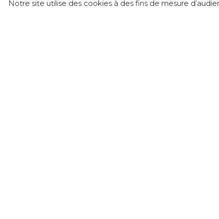
Notre site utilise des cookies à des fins de mesure d’audi
CONTACT
Château de l’Éclair – SICAREX Beaujolais
905 rue du Château de l’Éclair - Liergues