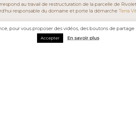
respond au travail de restructuration de la parcelle de Rivole
ourd’hui responsable du domaine et porte la démarche
Terra Vi
is 2017. Son optimisme se retrouve dans les vins.
ence, pour vous proposer des vidéos, des boutons de partage a
En savoir plus
Accepter