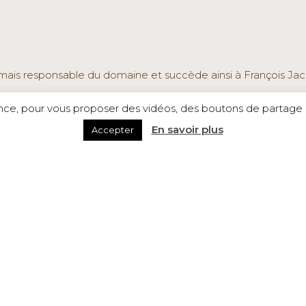
mais responsable du domaine et succède ainsi à François Jac
ence, pour vous proposer des vidéos, des boutons de partage a
 domaine du Château de l’Eclair et depuis peu au sein de l’asso
En savoir plus
Accepter