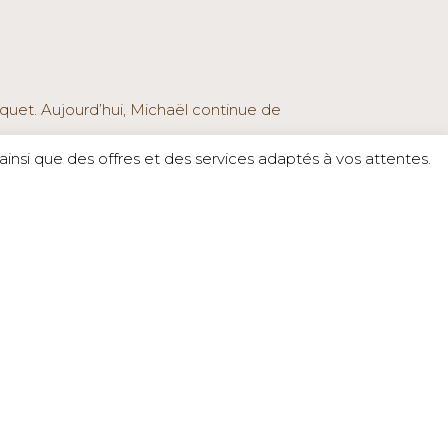
quet. Aujourd’hui, Michaël continue de
insi que des offres et des services adaptés à vos attentes.
ciation régionale puisqu’il en est le