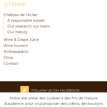
SITEMAP
Château de l’éclair
A responsible estate
Our research, our team
Our history
Wine & Grape Juice
Wine tourism
Ambassadors
Shop
Contact
FOLLOW US ON FACEBOOK
Notre site utilise des cookies à des fins de mesure
Credits and Legal notices
d’audience, pour vous proposer des vidéos, des boutons
-