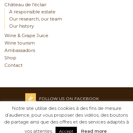
Château de l’éclair
A responsible estate
Our research, our team
Our history
Wine & Grape Juice
Wine tourism
Ambassadors
Shop
Contact
FOLLOW US ON FACEBOOK
Notre site utilise des cookies à des fins de mesure
Credits and Legal notices
d’audience, pour vous proposer des vidéos, des boutons
-
de partage ainsi que des offres et des services adaptés à
Privacy policy
-
vos attentes.
Read more
Accept
Creation : Agence Tyméo