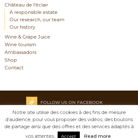
Château de l’éclair
A responsible estate
Our research, our team
Our history
Wine & Grape Juice
Wine tourism
Ambassadors
Shop
Contact
FOLLOW US ON FACEBOOK
Notre site utilise des cookies à des fins de mesure
Credits and Legal notices
d’audience, pour vous proposer des vidéos, des boutons
-
de partage ainsi que des offres et des services adaptés à
Privacy policy
-
vos attentes.
Read more
Accept
Creation : Agence Tyméo