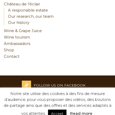
Château de l’éclair
A responsible estate
Our research, our team
Our history
Wine & Grape Juice
Wine tourism
Ambassadors
Shop
Contact
FOLLOW US ON FACEBOOK
Notre site utilise des cookies à des fins de mesure
Credits and Legal notices
d’audience, pour vous proposer des vidéos, des boutons
-
de partage ainsi que des offres et des services adaptés à
Privacy policy
-
vos attentes.
Read more
Accept
Creation : Agence Tyméo