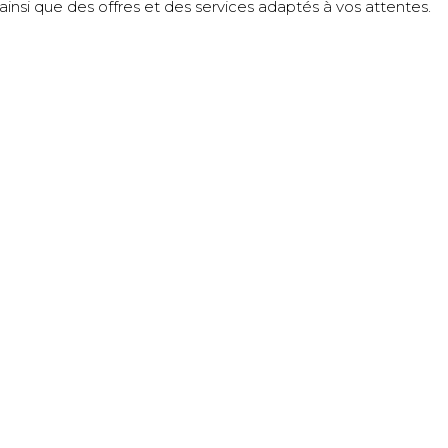
insi que des offres et des services adaptés à vos attentes.
SITEMAP
Château de l’éclair
A responsible estate