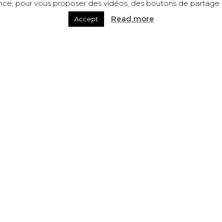
ence, pour vous proposer des vidéos, des boutons de partage a
Read more
Accept
WINE & GRAPE JUICE
Beaujolais-Villages Nouveau
Chénas “Le Bucher”
Beaujolais Rouge “La
Gamaret de l’Éclair