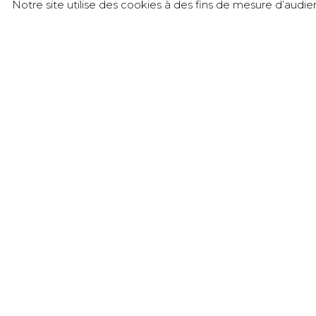
Notre site utilise des cookies à des fins de mesure d’audi
CONTACT
Château de l’Éclair – SICAREX Beaujolais
905 rue du Château de l’Éclair - Liergues