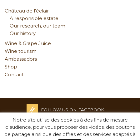
Château de l’éclair
A responsible estate
Our research, our team
Our history
Wine & Grape Juice
Wine tourism
Ambassadors
Shop
Contact
FOLLOW US ON FACEBOOK
Notre site utilise des cookies à des fins de mesure
Credits and Legal notices
d’audience, pour vous proposer des vidéos, des boutons
-
de partage ainsi que des offres et des services adaptés à
Privacy policy
-