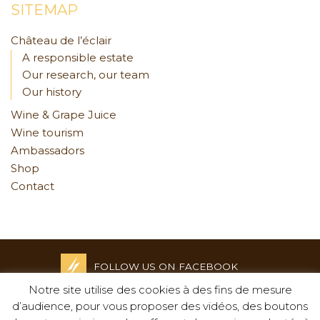
SITEMAP
Château de l’éclair
A responsible estate
Our research, our team
Our history
Wine & Grape Juice
Wine tourism
Ambassadors
Shop
Contact
FOLLOW US ON FACEBOOK
Notre site utilise des cookies à des fins de mesure
Credits and Legal notices
d’audience, pour vous proposer des vidéos, des boutons
-